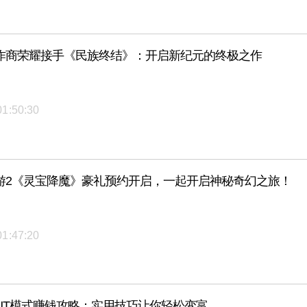
作商荣耀接手《民族终结》：开启新纪元的终极之作
01:50:30
游2《灵宝降魔》豪礼预约开启，一起开启神秘奇幻之旅！
01:47:20
5》UT模式赚钱攻略：实用技巧让你轻松变富