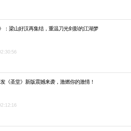
L》：梁山好汉再集结，重温刀光剑影的江湖梦
02:30:56
血研发《圣堂》新版震撼来袭，激燃你的激情！
02:12:16