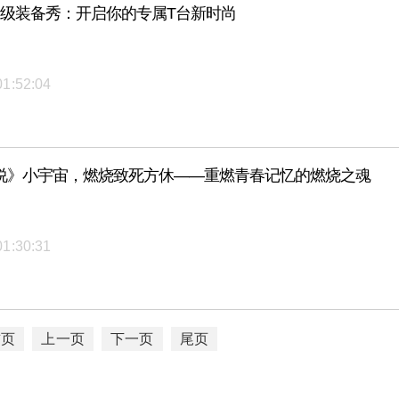
高级装备秀：开启你的专属T台新时尚
01:52:04
说》小宇宙，燃烧致死方休——重燃青春记忆的燃烧之魂
01:30:31
首页
上一页
下一页
尾页