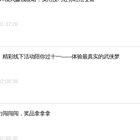
01:37:26
》精彩线下活动陪你过十一——体验最真实的武侠梦
02:08:38
力闯闯闯，奖品拿拿拿
02:48:30