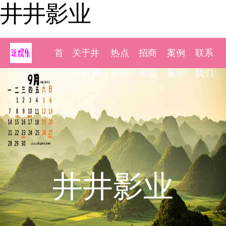
井井影业
首
关于井
热点
招商
案例
联系
页
井影业
新闻
加盟
展示
我们
井井影业