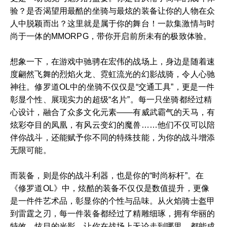
验？是否渴望用最酷的坐骑与最炫的装备让你的人物在众
人中脱颖而出？这里就是属于你的舞台！一款集激情与时
尚于一体的MMORPG，带你开启前所未有的极致体验。
想象一下，在游戏中驰骋在宏伟的战场上，身边是随着速
度翩然飞舞的烈焰火龙、霓虹流光的幻影战骑，令人心驰
神往。修罗道OL中的坐骑不仅仅是“交通工具”，更是一件
彰显个性、展现实力的超级“名片”。每一只坐骑都经过精
心设计，融合了众多文化元素——有威武霸气的天马，有
炫彩夺目的凤凰，有风云变幻的魔兽……他们不仅可以陪
伴你战斗，还能赋予你不同的特殊技能，为你的战斗增添
无限可能。
而装备，则是你的战斗利器，也是你的“时尚标杆”。在
《修罗道OL》中，炫酷的装备不仅仅是数值提升，更像
是一件件艺术品，彰显你的个性与品味。从火焰骑士盔甲
到雷霆之刃，每一件装备都经过了精雕细琢，拥有华丽的
特效、炫目的光影，让你在战场上无论走到哪里，都能成